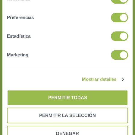
consentimiento
VAS PULSE Platform
DairyComp
Preferencias
ParlorBoss
FEED
Estadística
FeedWatch
Marketing
Mostrar detalles
PERMITIR TODAS
PERMITIR LA SELECCIÓN
DENEGAR