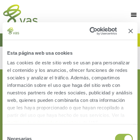
TIP OF THE MONTH
No posts found!
Esta página web usa cookies
Las cookies de este sitio web se usan para personalizar
el contenido y los anuncios, ofrecer funciones de redes
sociales y analizar el tráfico. Además, compartimos
información sobre el uso que haga del sitio web con
nuestros partners de redes sociales, publicidad y análisis
web, quienes pueden combinarla con otra información
que les haya proporcionado o que hayan recopilado a
partir del uso que haya hecho de sus servicios. Ver la
Política de privacidad y cookies
de VAS.
Selección
HERD
Necesarias
de