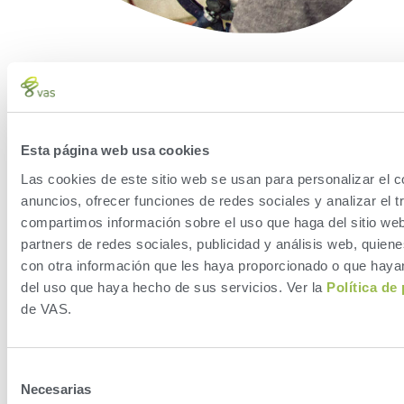
Esta página web usa cookies
Las cookies de este sitio web se usan para personalizar el c
anuncios, ofrecer funciones de redes sociales y analizar el t
compartimos información sobre el uso que haga del sitio we
"
Probablemente
partners de redes sociales, publicidad y análisis web, quie
tendríamos que
con otra información que les haya proporcionado o que hayan
contratar entre tres y
cuatro personas sólo
del uso que haya hecho de sus servicios. Ver la
Política de
para ocupar el lugar
de VAS.
de ParlorBoss."
Chris Yohn – High
Selección
Necesarias
Plains Ponderosa
de