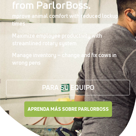
from ParlorBoss.
mprove animal comfort with reduced lockup
times
Maximize employee productivity with
streamlined rotary system
Manage inventory – change and fix cows in
wrong pens
PARA SU EQUIPO
APRENDA MÁS SOBRE PARLORBOSS