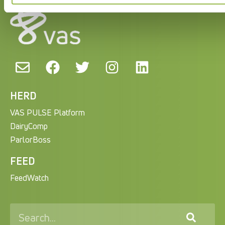
HERD
VAS PULSE Platform
DairyComp
ParlorBoss
FEED
FeedWatch