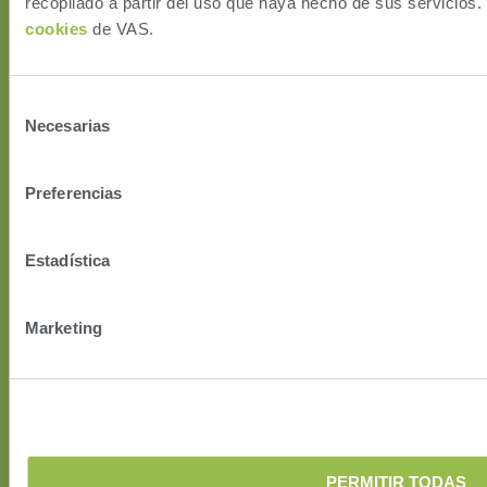
recopilado a partir del uso que haya hecho de sus servicios.
VAS PULSE Platform
cookies
de VAS.
DairyComp
ParlorBoss
Selección
FEED
Necesarias
de
FeedWatch
consentimiento
Preferencias
Estadística
Marketing
PERMITIR TODAS