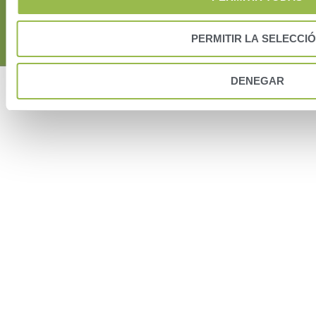
Terms of Use
Privacy Policy and Cookies
EUSA
EULA
© VAS 2021. A company of URUS.
PERMITIR LA SELECCI
DENEGAR