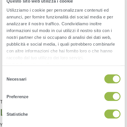
VAS Tip of the Month October
Questo sito web utilizza i cookie
2020
Utilizziamo i cookie per personalizzare contenuti ed
annunci, per fornire funzionalità dei social media e per
analizzare il nostro traffico. Condividiamo inoltre
The October Mobile Herd Tip of the month goes over how to
speed up manual animal work lists selection by using Worklist
informazioni sul modo in cui utilizzi il nostro sito con i
in column view setting on PCC Android.
nostri partner che si occupano di analisi dei dati web,
pubblicità e social media, i quali potrebbero combinarle
con altre informazioni che hai fornito loro o che hanno
raccolto dal tuo utilizzo dei loro servizi.
Vedi
Informativa sulla privacy
.
Selezione
Necessari
del
consenso
Preferenze
Tagged
Tip of the Month
Leave a Reply
Statistiche
You must be
logged in
to post a comment.