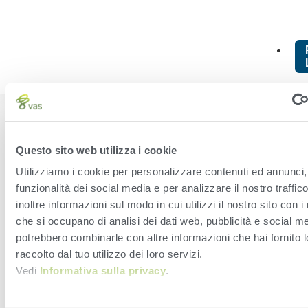
POCKET COWCARD
BREEDING GRID
Questo sito web utilizza i cookie
Utilizziamo i cookie per personalizzare contenuti ed annunci, 
(WINDOWS MOBILE)
funzionalità dei social media e per analizzare il nostro traffi
inoltre informazioni sul modo in cui utilizzi il nostro sito con i
– VAS TIP OF THE
che si occupano di analisi dei dati web, pubblicità e social med
potrebbero combinarle con altre informazioni che hai fornito 
MONTH JUNE 2019
raccolto dal tuo utilizzo dei loro servizi.
Vedi
Informativa sulla privacy
.
The June 2019 VAS Tip of the Month – covers the breeding
grid for Pocket CowCard.The Breeding Grid for Pocket
CowCard Part 1 of 2 (Windows Mobile) – A middle level