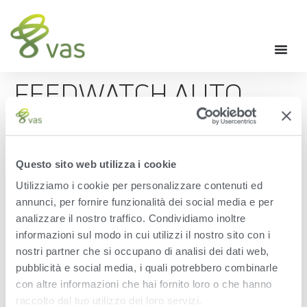
FEEDWATCH AUTO
COMPLETING LOADS –
VAS TIP OF THE
Questo sito web utilizza i cookie
MONTH MAY 2019
Utilizziamo i cookie per personalizzare contenuti ed
annunci, per fornire funzionalità dei social media e per
analizzare il nostro traffico. Condividiamo inoltre
The May 2019 VAS Tip of the Month – covers how to auto
informazioni sul modo in cui utilizzi il nostro sito con i
complete loads in the desktop version of FeedWatch.
nostri partner che si occupano di analisi dei dati web,
Tagged
Tip of the Month
pubblicità e social media, i quali potrebbero combinarle
Leave a Reply
con altre informazioni che hai fornito loro o che hanno
raccolto dal tuo utilizzo dei loro servizi.