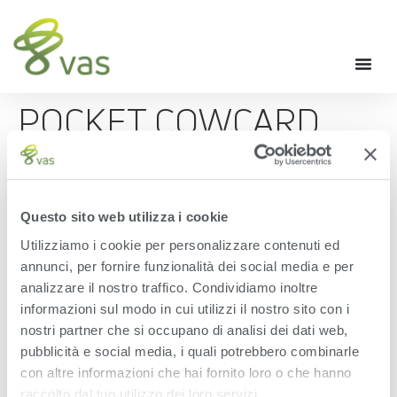
POCKET COWCARD
DAY MODE – VAS TIP
OF THE MONTH
Questo sito web utilizza i cookie
DECEMBER 2018
Utilizziamo i cookie per personalizzare contenuti ed
annunci, per fornire funzionalità dei social media e per
analizzare il nostro traffico. Condividiamo inoltre
New APK Day Mode Settings in Pocket CowCard.The
December, 2018, tip of the month demonstrates how to change
informazioni sul modo in cui utilizzi il nostro sito con i
the Theme of your PCC Android to Day Mode for easier
nostri partner che si occupano di analisi dei dati web,
viewing in dark environments.
pubblicità e social media, i quali potrebbero combinarle
Leave a Reply
con altre informazioni che hai fornito loro o che hanno
raccolto dal tuo utilizzo dei loro servizi.