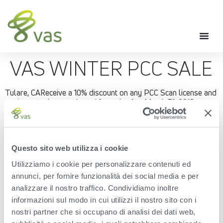
VAS WINTER PCC SALE
Tulare, CAReceive a 10% discount on any PCC Scan license and
equipment when purchased from Jan 1 to March 31, 2018.
With PCC (Pocket CowCard) Scan and RFID tags, finding
animals on lists and record information is easier, faster and
more accurate!
Questo sito web utilizza i cookie
Finds animals quickly and accurately resulting in shorter
lockup times – reduction of 20 to 40 minutes
Utilizziamo i cookie per personalizzare contenuti ed
Accurately informs user of tasks needed – combined
annunci, per fornire funzionalità dei social media e per
lists resulting in Fewer lockups needed
analizzare il nostro traffico. Condividiamo inoltre
All data entry is done cow-side
informazioni sul modo in cui utilizzi il nostro sito con i
Ties animal and sample together when genomic
sampling – no human error
nostri partner che si occupano di analisi dei dati web,
Compliance