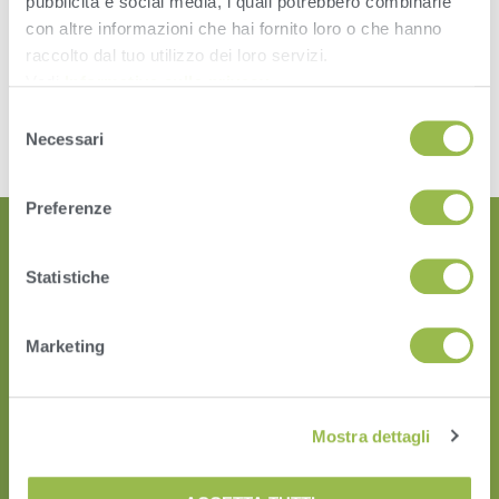
pubblicità e social media, i quali potrebbero combinarle
Accountability
con altre informazioni che hai fornito loro o che hanno
Speed
Ease
raccolto dal tuo utilizzo dei loro servizi.
Vedi
Informativa sulla privacy
.
Leave a Reply
Selezione
Necessari
del
You must be
logged in
to post a comment.
consenso
Preferenze
Statistiche
Marketing
HERD
Mostra dettagli
VAS PULSE Platform