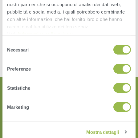
of the FeedWatch feeding scheduler. Override and Balance
nostri partner che si occupano di analisi dei dati web,
feedings can now easily be distinguished from other feedings.
pubblicità e social media, i quali potrebbero combinarle
This brings additional transparency to show what type of
con altre informazioni che hai fornito loro o che hanno
feeding is scheduled for each pen. Check out the video
raccolto dal tuo utilizzo dei loro servizi.
demonstration to learn more!
Vedi
Informativa sulla privacy
.
Tagged
Tip of the Month
Selezione
Leave a Reply
Necessari
del
consenso
You must be
logged in
to post a comment.
Preferenze
Statistiche
Marketing
Mostra dettagli