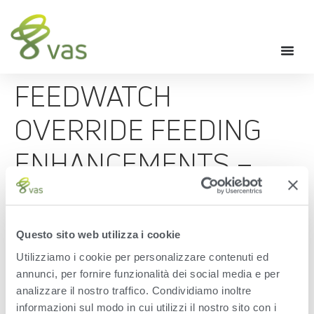
FEEDWATCH
OVERRIDE FEEDING
ENHANCEMENTS –
VAS TIP OF THE
MONTH SEPTEMBER
Questo sito web utilizza i cookie
2019
Utilizziamo i cookie per personalizzare contenuti ed
annunci, per fornire funzionalità dei social media e per
analizzare il nostro traffico. Condividiamo inoltre
The September 2019 VAS Tip of the Month – Override Feeding
informazioni sul modo in cui utilizzi il nostro sito con i
Enhancements.We have enhanced one of the powerful features