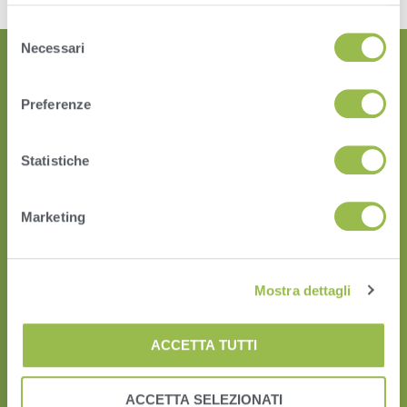
Vedi
Informativa sulla privacy
.
Selezione
Necessari
del
consenso
Preferenze
Statistiche
Marketing
HERD
VAS PULSE Platform
DairyComp
Mostra dettagli
ACCETTA TUTTI
ACCETTA SELEZIONATI