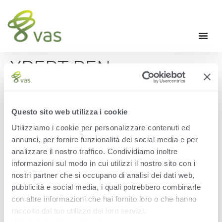
XPERT PEN
VALIDATION – POCKET
COWCARD TIP OF THE
Questo sito web utilizza i cookie
Utilizziamo i cookie per personalizzare contenuti ed
MONTH JUNE 2018
annunci, per fornire funzionalità dei social media e per
analizzare il nostro traffico. Condividiamo inoltre
Pocket CowCard video on XPert pen validation is the June
informazioni sul modo in cui utilizzi il nostro sito con i
2018 Pocket CowCard Tip of the Month.
nostri partner che si occupano di analisi dei dati web,
pubblicità e social media, i quali potrebbero combinarle
Leave a Reply
con altre informazioni che hai fornito loro o che hanno
raccolto dal tuo utilizzo dei loro servizi.
You must be
logged in
to post a comment.