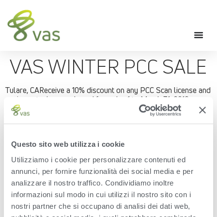
VAS WINTER PCC SALE
Tulare, CAReceive a 10% discount on any PCC Scan license and
equipment when purchased from Jan 1 to March 31, 2018.
With PCC (Pocket CowCard) Scan and RFID tags, finding
animals on lists and record information is easier, faster and
more accurate!
Questo sito web utilizza i cookie
Finds animals quickly and accurately resulting in shorter
lockup times – reduction of 20 to 40 minutes
Utilizziamo i cookie per personalizzare contenuti ed
Accurately informs user of tasks needed – combined
annunci, per fornire funzionalità dei social media e per
lists resulting in Fewer lockups needed
analizzare il nostro traffico. Condividiamo inoltre
All data entry is done cow-side
informazioni sul modo in cui utilizzi il nostro sito con i
Ties animal and sample together when genomic
sampling – no human error
nostri partner che si occupano di analisi dei dati web,
Compliance