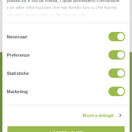
pubblicità e social media, i quali potrebbero combinarle
Accountability
con altre informazioni che hai fornito loro o che hanno
Speed
Ease
raccolto dal tuo utilizzo dei loro servizi.
Vedi
Informativa sulla privacy
.
Leave a Reply
Selezione
Necessari
del
You must be
logged in
to post a comment.
consenso
Preferenze
Statistiche
Marketing
HERD
Mostra dettagli
VAS PULSE Platform