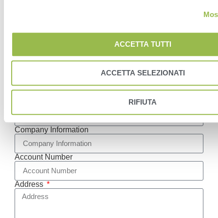
Most
Submit the form below
to receive your free sampling
ACCETTA TUTTI
supplies.
ACCETTA SELEZIONATI
First Name
RIFIUTA
Last Name
Company Information
Account Number
Address