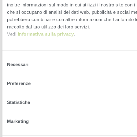
DairyComp
inoltre informazioni sul modo in cui utilizzi il nostro sito con i
che si occupano di analisi dei dati web, pubblicità e social med
potrebbero combinarle con altre informazioni che hai fornito 
raccolto dal tuo utilizzo dei loro servizi.
Vedi
Informativa sulla privacy
.
Selezione
Necessari
del
consenso
Condizioni d’uso
Privacy Policy and Cookies
Preferenze
EUSA
EULA
Condizioni d’uso
Privacy Policy and Cookies
Statistiche
EUSA
EULA
Marketing
© VAS 2023. A company of URUS.