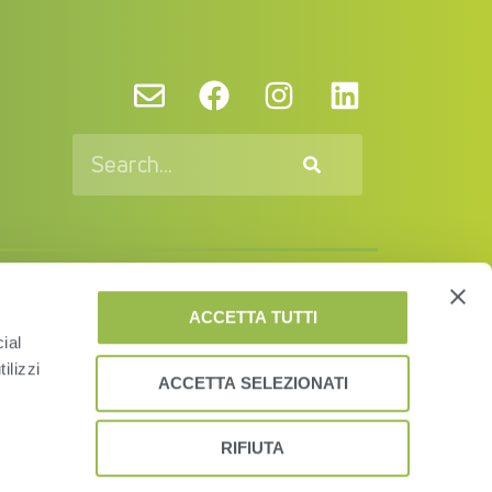
vacy Policy and Cookies
EUSA
EULA
ACCETTA TUTTI
ial
© VAS 2023. A company of URUS.
ilizzi
ACCETTA SELEZIONATI
RIFIUTA