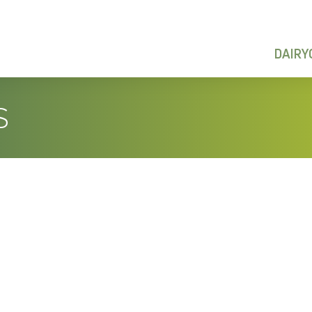
DAIR
S