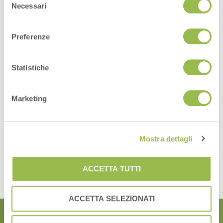
Necessari
del
somewhere between three to four guys
consenso
just to take the place of Parlor Boss.
Preferenze
Chris Yohn – High Plains Ponderosa Dairy, Kansas
Statistiche
Marketing
Mostra dettagli
ACCETTA TUTTI
ACCETTA SELEZIONATI