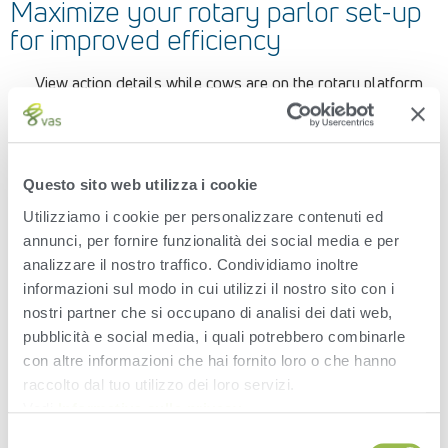
Maximize your rotary parlor set-up
for improved efficiency
View action details while cows are on the rotary platform
Complete tasks more efficiently in the parlor
Minimize lockup times
Questo sito web utilizza i cookie
Quickly and easily identify tasks that need to be performed
Utilizziamo i cookie per personalizzare contenuti ed
while cows are milking – reducing lockup times and improving
annunci, per fornire funzionalità dei social media e per
labor efficiency.
analizzare il nostro traffico. Condividiamo inoltre
informazioni sul modo in cui utilizzi il nostro sito con i
[swiper_persona_3_parlor_boss]
nostri partner che si occupano di analisi dei dati web,
pubblicità e social media, i quali potrebbero combinarle
con altre informazioni che hai fornito loro o che hanno
LEARN MORE ABOUT PARLORBOSS TODAY
raccolto dal tuo utilizzo dei loro servizi.
Vedi
Informativa sulla privacy
.
We would probably have to hire
Selezione