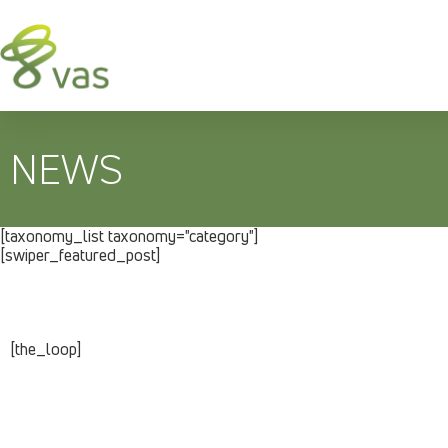
NEWS
[taxonomy_list taxonomy="category"]
[swiper_featured_post]
[the_loop]