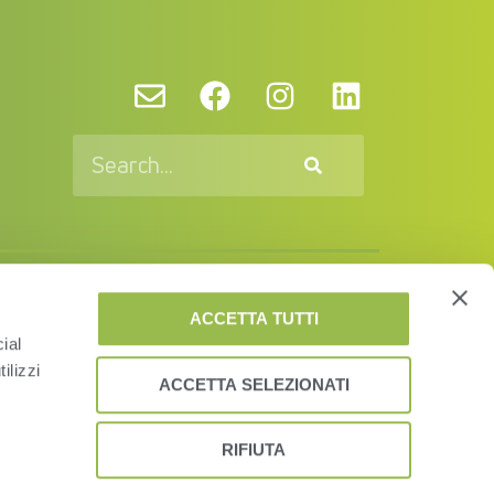
vacy Policy and Cookies
EUSA
EULA
ACCETTA TUTTI
ial
© VAS 2023. A company of URUS.
ilizzi
ACCETTA SELEZIONATI
RIFIUTA