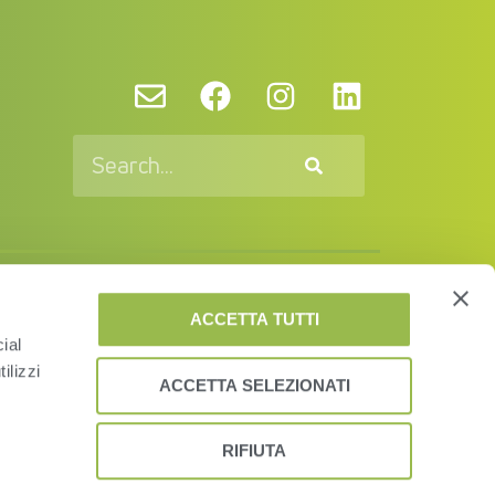
vacy Policy and Cookies
EUSA
EULA
ACCETTA TUTTI
ial
© VAS 2023. A company of URUS.
ilizzi
ACCETTA SELEZIONATI
RIFIUTA