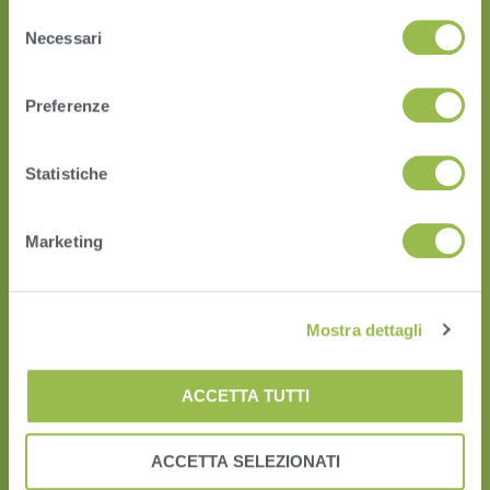
Selezione
Necessari
del
consenso
Preferenze
Statistiche
HERD
Marketing
VAS PULSE Platform
DairyComp
Mostra dettagli
ACCETTA TUTTI
ACCETTA SELEZIONATI