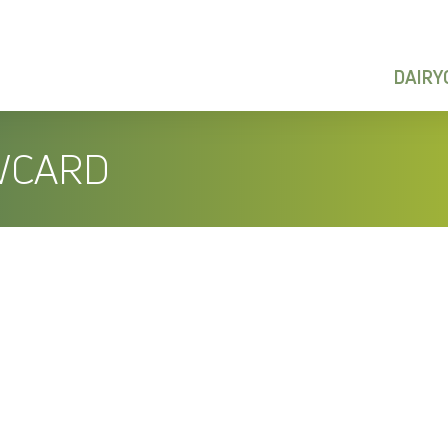
DAIR
WCARD