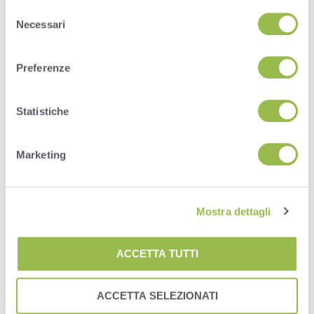
Selezione
Necessari
del
consenso
Preferenze
Statistiche
HERD
Marketing
VAS PULSE Platform
DairyComp
Mostra dettagli
ACCETTA TUTTI
ACCETTA SELEZIONATI