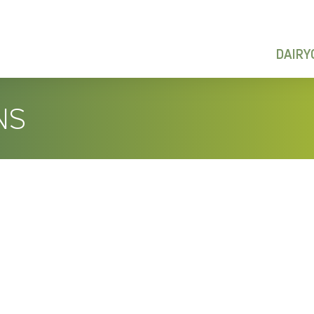
DAIR
NS