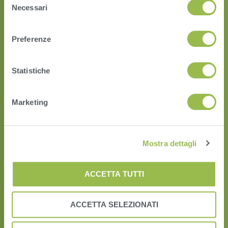
Necessari
del
consenso
Preferenze
Statistiche
HERD
Marketing
VAS PULSE Platform
DairyComp
Mostra dettagli
ACCETTA TUTTI
ACCETTA SELEZIONATI