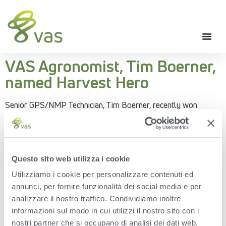
VAS Agronomist, Tim Boerner,
named Harvest Hero
Senior GPS/NMP Technician, Tim Boerner, recently won
Mosaic Company’s 2020 Harvest Heroes Contest – a contest
that recognizes those who have gone above and beyond to
make the harvest season easier.
With nearly 40 years of experience, Tim has a strong
Questo sito web utilizza i cookie
understanding of multiple ag systems and his clients praise his
problem-solving skills and the care he takes to communicate,
Utilizziamo i cookie per personalizzare contenuti ed
especially during a challenging year. Above and beyond, Tim
annunci, per fornire funzionalità dei social media e per
also provides his expertise to Agri-View readers as a regular
contributor to their “From the Field Report”.
analizzare il nostro traffico. Condividiamo inoltre
informazioni sul modo in cui utilizzi il nostro sito con i
Now more than ever, we need Harvest Heroes like, Tim.
nostri partner che si occupano di analisi dei dati web,