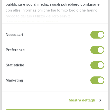
pubblicità e social media, i quali potrebbero combinarle
con altre informazioni che hai fornito loro o che hanno
READ THE FULL ARTICLE FROM THE MOSAIC
COMPANY HERE.
raccolto dal tuo utilizzo dei loro servizi.
Vedi
Informativa sulla privacy
.
Selezione
Necessari
del
consenso
Preferenze
Statistiche
Marketing
Mostra dettagli
HERD