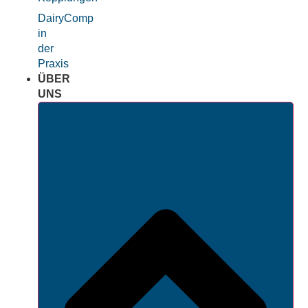
DairyComp
in
der
Praxis
ÜBER
UNS