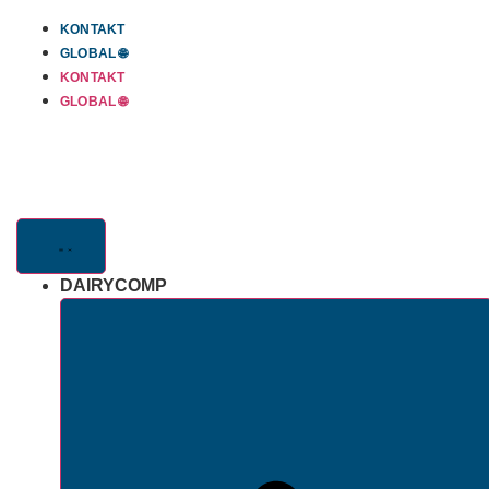
Skip
KONTAKT
to
GLOBAL 🌐
content
KONTAKT
GLOBAL 🌐
DAIRYCOMP