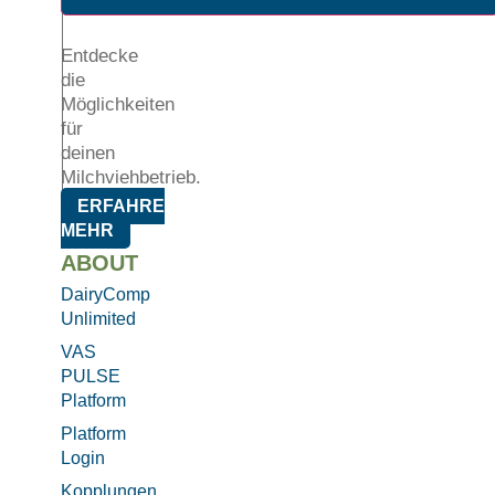
Entdecke
die
Möglichkeiten
für
deinen
Milchviehbetrieb.
ERFAHRE
MEHR
ABOUT
DairyComp
Unlimited
VAS
PULSE
Platform
Platform
Login
Kopplungen