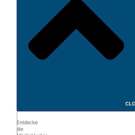
CLO
Entdecke
die