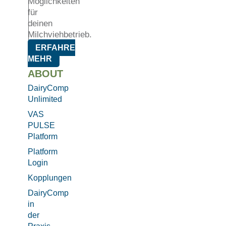
Möglichkeiten
für
deinen
Milchviehbetrieb.
ERFAHRE
MEHR
ABOUT
DairyComp
Unlimited
VAS
PULSE
Platform
Platform
Login
Kopplungen
DairyComp
in
der