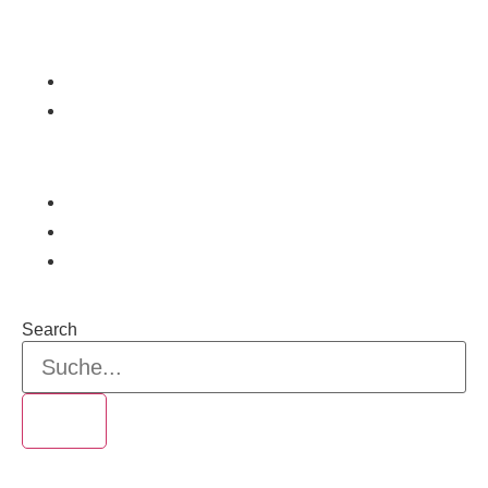
ÜBER UNS
Support Team Deutschland
VAS Weltweit
WEITERBILDUNG
Webinare & Schulungen
Schulungsvideos
Artikel
Search