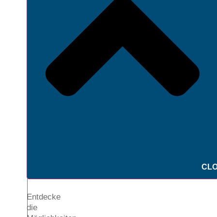
CLO
Entdecke
die