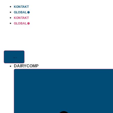
Skip
KONTAKT
to
GLOBAL 🌐
content
KONTAKT
GLOBAL 🌐
DAIRYCOMP