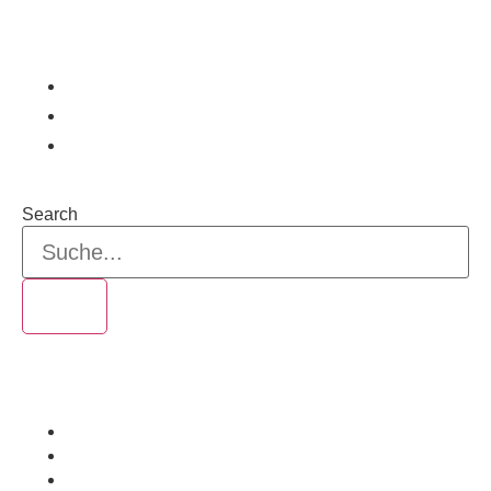
WEITERBILDUNG
Webinare & Schulungen
Schulungsvideos
Artikel
Search
Nutzungsbedingungen
Datenschutzbestimmungen und Cookies
EUSA