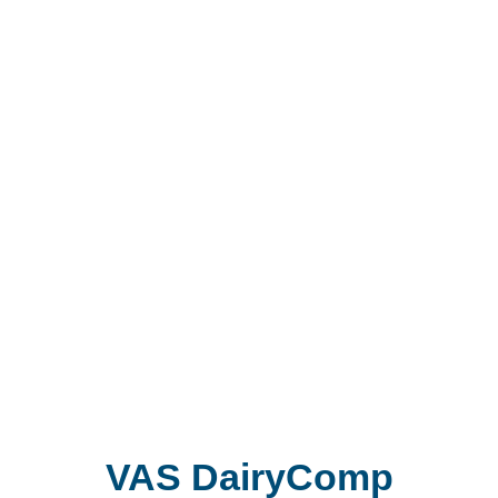
Hast du Fragen zu DairyComp oder
Probleme
mit deinem Programm?
Dann melde dich gerne bei uns.
Unser Support-Team ist Montag bis
Freitag von 8:00- 17:00 für dich
erreichbar.
VAS DairyComp