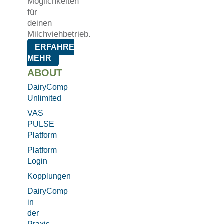
Möglichkeiten
für
deinen
Milchviehbetrieb.
ERFAHRE
MEHR
ABOUT
DairyComp
Unlimited
VAS
PULSE
Platform
Platform
Login
Kopplungen
DairyComp
in
der