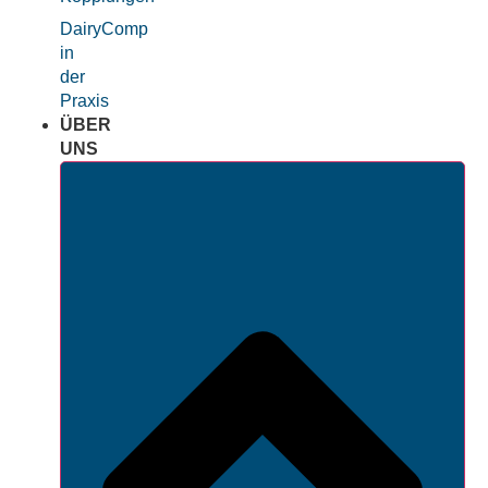
DairyComp
in
der
Praxis
ÜBER
UNS