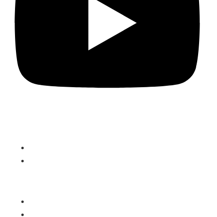
PROGRAMME
DairyComp Unlimited
VAS PULSE Platform
ÜBER UNS
Support Team Deutschland
VAS Weltweit