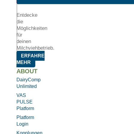
Entdecke
die
Möglichkeiten
für
deinen
Milchviehbetrieb.
ERFAHRE
MEHR
ABOUT
DairyComp
Unlimited
VAS
PULSE
Platform
Platform
Login
Kopplungen