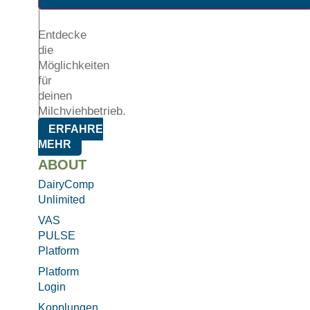
Entdecke
die
Möglichkeiten
für
deinen
Milchviehbetrieb.
ERFAHRE
MEHR
ABOUT
DairyComp
Unlimited
VAS
PULSE
Platform
Platform
Login
Kopplungen