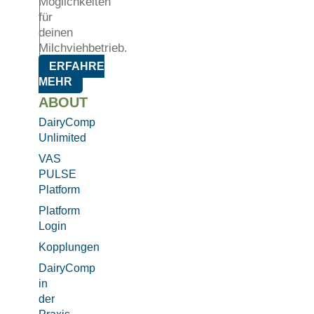
Möglichkeiten
für
deinen
Milchviehbetrieb.
ERFAHRE
MEHR
ABOUT
DairyComp
Unlimited
VAS
PULSE
Platform
Platform
Login
Kopplungen
DairyComp
in
der