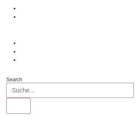
Support Team Deutschland
VAS Weltweit
WEITERBILDUNG
Webinare & Schulungen
Schulungsvideos
Artikel
Search