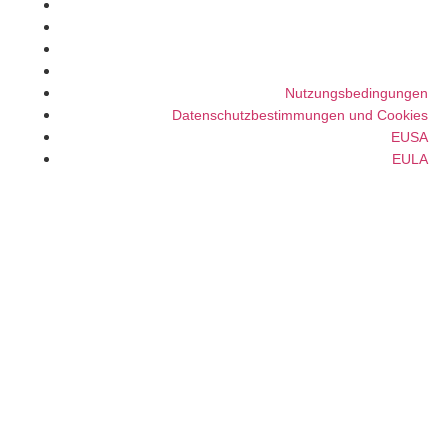
Nutzungsbedingungen
Datenschutzbestimmungen und Cookies
EUSA
EULA
Nutzungsbedingungen
Datenschutzbestimmungen und Cookies
EUSA
EULA
© VAS 2022. A company of URUS.