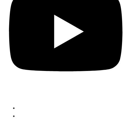
PROGRAMME
DairyComp Unlimited
VAS PULSE Platform
ÜBER UNS