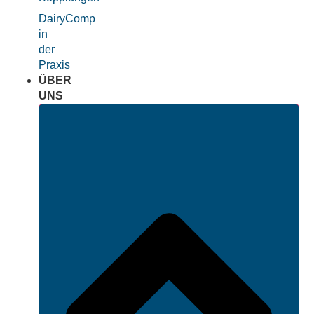
DairyComp
in
der
Praxis
ÜBER
UNS