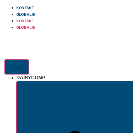
Skip
KONTAKT
to
GLOBAL 🌐
content
KONTAKT
GLOBAL 🌐
DAIRYCOMP