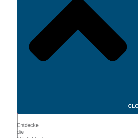
CLO
Entdecke
die