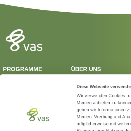
PROGRAMME
ÜBER UNS
DairyComp Unlimited
Support Team Deutsch
VAS PULSE Platform
VAS Weltweit
Diese Webseite verwende
Wir verwenden Cookies, um
Medien anbieten zu können
geben wir Informationen z
Medien, Werbung und Analy
möglicherweise mit weiter
Rahmen Ihrer Nutzung der