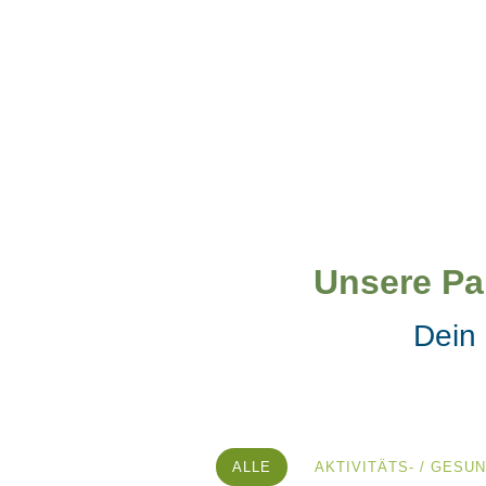
Unser Entwickler-Team arbeitet ständig
an neuen Kopplungen zu DairyComp.
Unsere Pa
Dein 
ALLE
AKTIVITÄTS- / GES