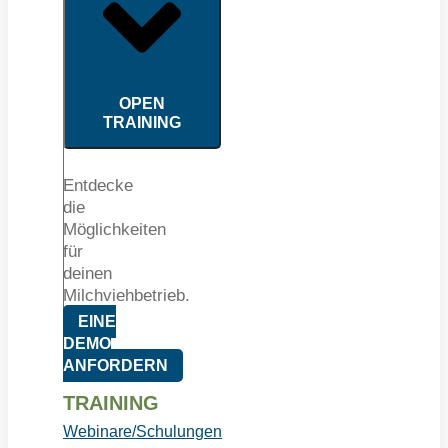
OPEN
TRAINING
Entdecke
die
Möglichkeiten
für
deinen
Milchviehbetrieb.
EINE
DEMO
ANFORDERN
TRAINING
Webinare/Schulungen