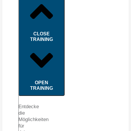
CLOSE
TRAINING
OPEN
TRAINING
Entdecke
die
Möglichkeiten
für