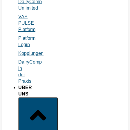
DairyComp
Unlimited
VAS
PULSE
Platform
Platform
Login
Kopplungen
DairyComp
in
der
Praxis
ÜBER
UNS