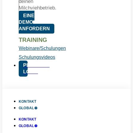
deinen
Milchviehbetrieb.
EINE
DEMO
ANFORDERN
TRAINING
Webinare/Schulungen
Schulungsvideos
PLATFORM
LOGIN
KONTAKT
GLOBAL 🌐
KONTAKT
GLOBAL 🌐