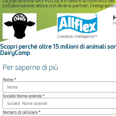
La piattaforma VAS PULSE è il centro di controllo de
collaborazione attiva con diversi partner, l'integrazion
Scopri perché oltre 15 milioni di animali so
DairyComp
Per saperne di più
Nome
*
Società Nome azienda
*
Numero di cellulare
*