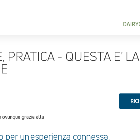
DAIR
, PRATICA - QUESTA E' L
SE
a
RIC
e ovunque grazie alla
o per un'esperienza connessa.