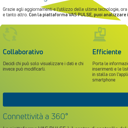
Grazie agli aggiornamenti e l’utilizzo delle ultime tecnologie, ora p
e tanto altro.
Con la piattaforma VAS PULSE, puoi analizzare i
Collaborativo
Efficiente
Decidi chi può solo visualizzare i dati e chi
Porta le informazio
invece può modificarli.
inserimenti e le li
in stalla con l’app
smartphone
Connettività a 360°