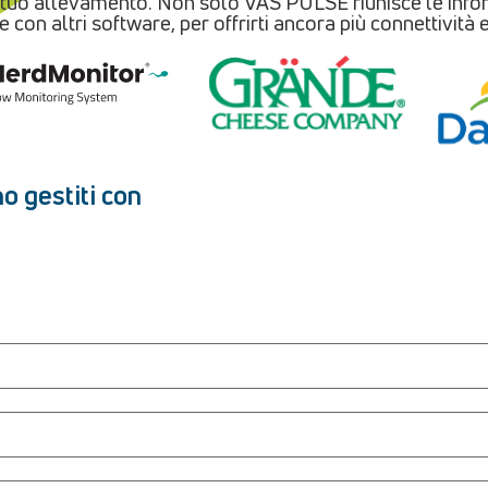
l tuo allevamento. Non solo VAS PULSE riunisce le info
e con altri software, per offrirti ancora più connettività
no gestiti con