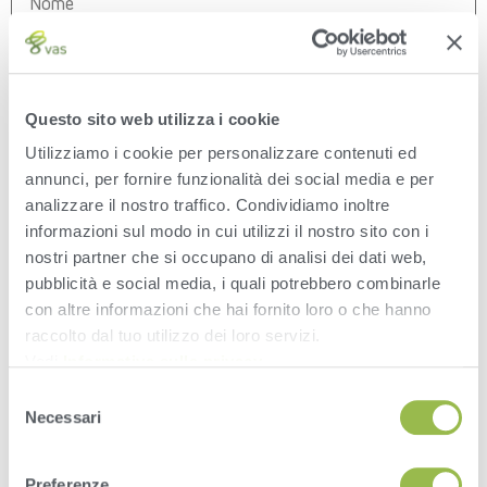
Società Nome azienda
*
0 of 50 max characters.
Questo sito web utilizza i cookie
Numero di cellulare
*
Utilizziamo i cookie per personalizzare contenuti ed
annunci, per fornire funzionalità dei social media e per
Indirizzo e-mail
*
analizzare il nostro traffico. Condividiamo inoltre
informazioni sul modo in cui utilizzi il nostro sito con i
nostri partner che si occupano di analisi dei dati web,
Indirizzo
pubblicità e social media, i quali potrebbero combinarle
con altre informazioni che hai fornito loro o che hanno
Address Line 1
raccolto dal tuo utilizzo dei loro servizi.
Vedi
Informativa sulla privacy
.
Selezione
City
Necessari
del
consenso
State / Province / Region
Preferenze